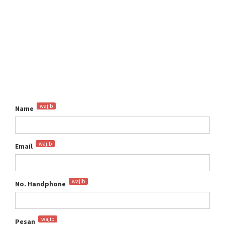
wajib
Name
wajib
Email
wajib
No. Handphone
wajib
Pesan