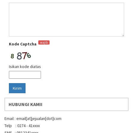
wajib
Kode Captcha
Isikan kode diatas
Kirim
HUBUNGI KAMII
Email : email[at]jejualan[dot]com
Telp : 0274 - 41xxxx
SMS : 0812341xxxx