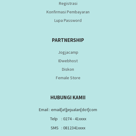
Registrasi
Konfirmasi Pembayaran
Lupa Password
PARTNERSHIP
Jogjacamp
IDwebhost
Diskon
Female Store
HUBUNGI KAMII
Email : email[at]jejualan[dot]com
Telp : 0274 - 41xxxx
SMS : 0812341xxxx